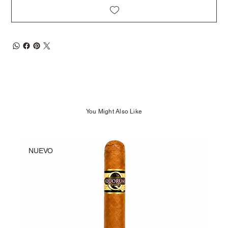
You Might Also Like
NUEVO
NU