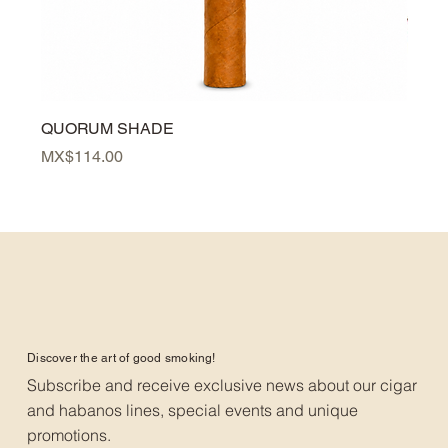
QUORUM SHADE
PER
Price
Price
MX$114.00
MX$3
Discover the art of good smoking!
Subscribe and receive exclusive news about our cigar
and habanos lines, special events and unique
promotions.