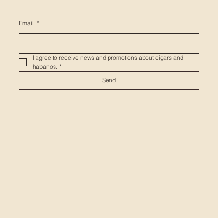
Email
*
I agree to receive news and promotions about cigars and 
habanos.
*
Send