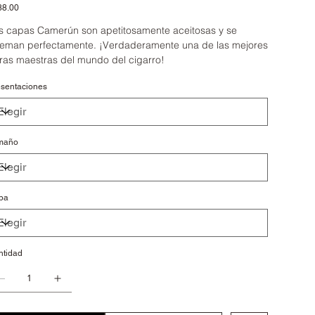
io
88.00
s capas Camerún son apetitosamente aceitosas y se
eman perfectamente. ¡Verdaderamente una de las mejores
ras maestras del mundo del cigarro!
sentaciones
maño
pa
ntidad