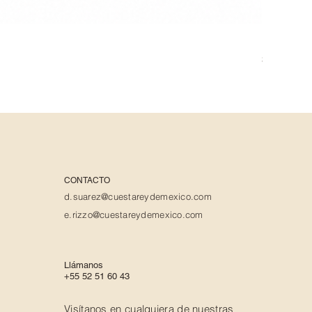
PERDOM
Precio
$384.00
CONTACTO
d.suarez@cuestareydemexico.com
e.rizzo@cuestareydemexico.com
Llámanos
+55 52 51 60 43
Visítanos en cualquiera de nuestras