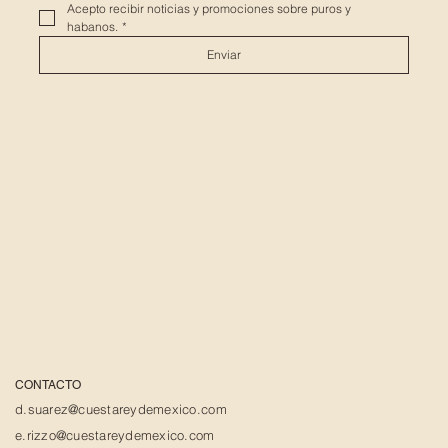
Acepto recibir noticias y promociones sobre puros y 
habanos.
*
Enviar
CONTACTO
d.suarez@cuestareydemexico.com
e.rizzo@cuestareydemexico.com