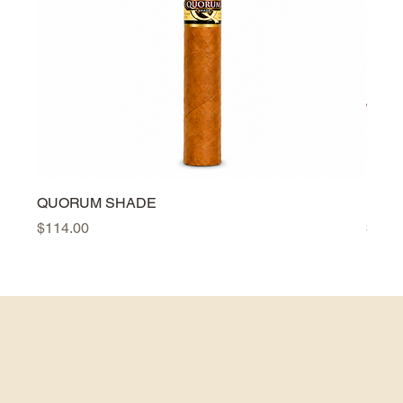
QUORUM SHADE
PER
Precio
Preci
$114.00
$384