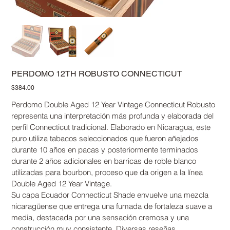
PERDOMO 12TH ROBUSTO CONNECTICUT
Precio
$384.00
Perdomo Double Aged 12 Year Vintage Connecticut Robusto
representa una interpretación más profunda y elaborada del
perfil Connecticut tradicional. Elaborado en Nicaragua, este
puro utiliza tabacos seleccionados que fueron añejados
durante 10 años en pacas y posteriormente terminados
durante 2 años adicionales en barricas de roble blanco
utilizadas para bourbon, proceso que da origen a la línea
Double Aged 12 Year Vintage.
Su capa Ecuador Connecticut Shade envuelve una mezcla
nicaragüense que entrega una fumada de fortaleza suave a
media, destacada por una sensación cremosa y una
construcción muy consistente. Diversas reseñas