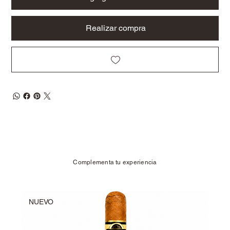
Realizar compra
Complementa tu experiencia
NUEVO
NU