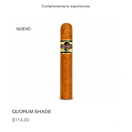
Complementa tu experiencia
NUEVO
NU
QUORUM SHADE
PER
Precio
Preci
$114.00
$384