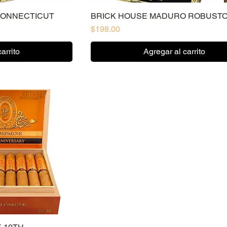
CONNECTICUT
BRICK HOUSE MADURO ROBUST
Precio
$198.00
arrito
Agregar al carrito