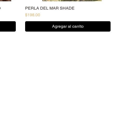
O
PERLA DEL MAR SHADE
Precio
$198.00
Agregar al carrito