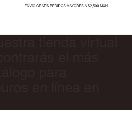
ENVÍO GRATIS PEDIDOS MAYORES A $2,500 MXN
Nuestras lineas
Recién llegados
Tarjeta de regalo
estra tienda virtual
ontrarás el más
tálogo para
uros en línea en