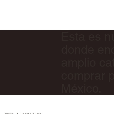
Esta es nu
donde enc
amplio ca
comprar p
México.